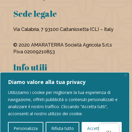
Sede legale
Via Calabria, 7 93100 Caltanissetta (CL) – Italy
© 2020 AMARATERRA Società Agricola S.r.l.s
P.iva 02009210853
Info utili
Diamo valore alla tua privacy
Privacy Policy
Utilizziamo i cookie per migliorare la tua esperienza di
Cookie Policy
navigazione, offrirti pubblicità o contenuti personalizzati e
analizzare il nostro traffico. Cliccando “Accetta tutti”,
acconsenti al nostro utilizzo dei cookie.
Designed by
GemmaLab
Personalizza
Rifiuta tutto
Accettare tutto